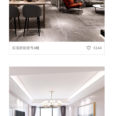
→
乐清府前壹号4幢
5144