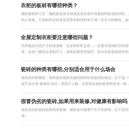
衣柜的板材有哪些种类？
颗粒板制作工艺：颗粒板是将木材或其他木质纤维素材料制成的碎料，
的人造板。它的制作过程首先是将木材原料加工成一定大小的颗粒，这些
全屋定制衣柜要注意哪些问题？
空间规划方面尺寸精准测量：在定制衣柜之前，一定要对房间的空间进
度，还有门窗的位置和尺寸，墙角的角度等细节。因为衣柜是根据空间量
瓷砖的种类有哪些,分别适合用于什么场合
瓷砖的种类繁多，每种瓷砖都有其独特的特性和适用的场合。以下是一
按产品分类 通体砖 特点：表面不上釉，正面和反面的材质和色泽一致，耐
假冒伪劣的瓷砖,如果用来装修,对健康有影响吗
假冒伪劣的瓷砖如果用来装修，确实会对健康产生不良影响。以下是对
放...