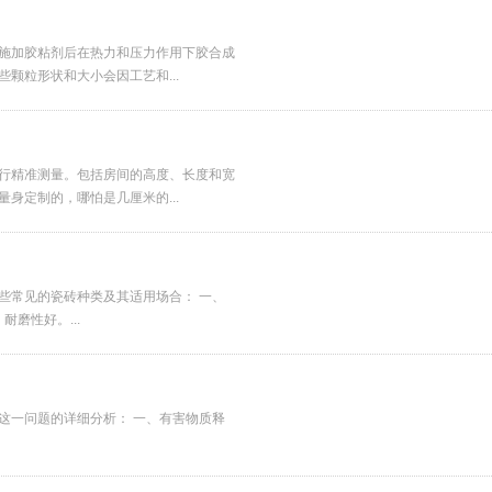
施加胶粘剂后在热力和压力作用下胶合成
颗粒形状和大小会因工艺和...
行精准测量。包括房间的高度、长度和宽
身定制的，哪怕是几厘米的...
些常见的瓷砖种类及其适用场合： 一、
磨性好。...
这一问题的详细分析： 一、有害物质释