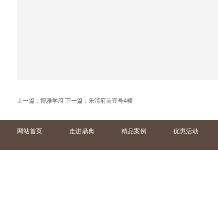
上一篇：
博雅学府
下一篇：
乐清府前壹号4幢
网站首页
走进鼎典
精品案例
优惠活动