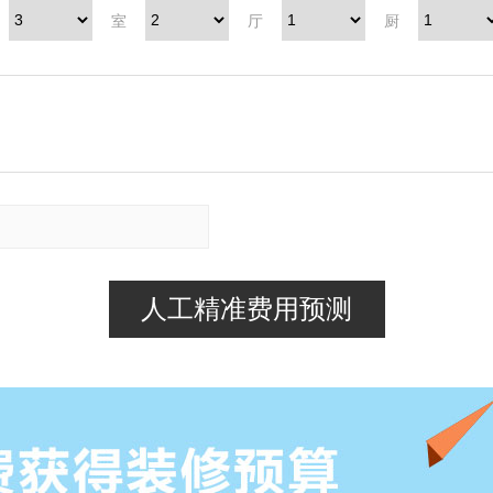
室
厅
厨
人工精准费用预测