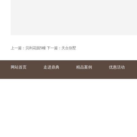
上一篇：
贝利花园5幢
下一篇：
天台别墅
网站首页
走进鼎典
精品案例
优惠活动